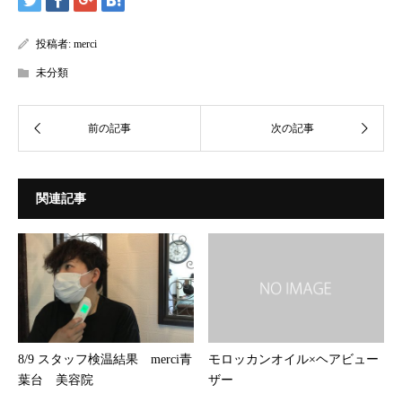
投稿者:
merci
未分類
関連記事
8/9 スタッフ検温結果 merci青
モロッカンオイル×ヘアビュー
葉台 美容院
ザー