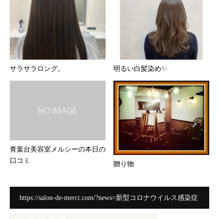
サラサラロング。
明るい白髪染め✨
青葉台美容室メルシーの本日の
口コミ
贈り物
https://salon-de-merci.com/?news=新型コロナウイルス感染症