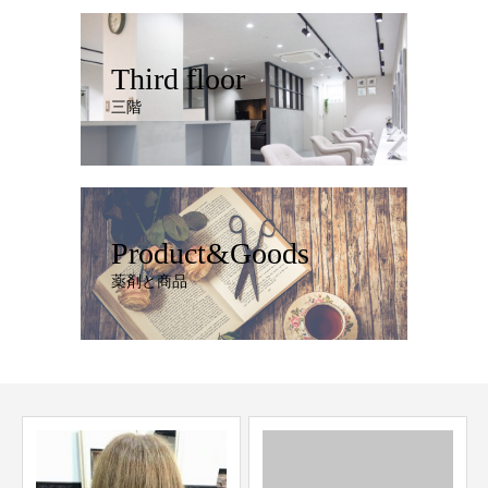
Third floor
三階
Product&Goods
薬剤と商品