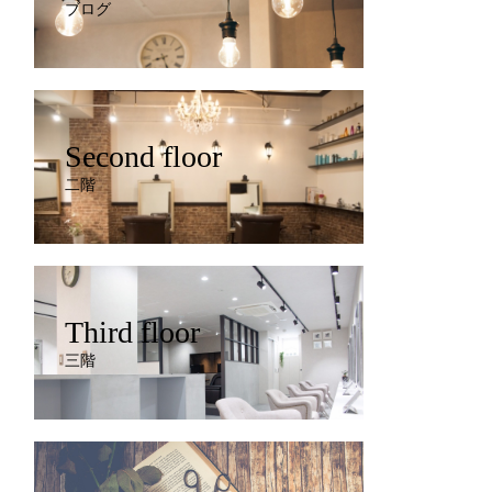
ブログ
Second floor
二階
Third floor
三階