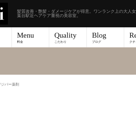
髪質改善・艶髪・ダメージケアが得意。ワンランク上の大人女
葉台駅近ヘアケア重視の美容室。
Menu
Quality
Blog
R
料金
こだわり
ブログ
クチ
デジパー薬剤