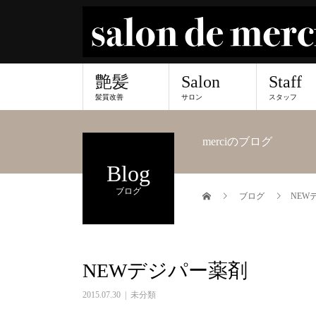
艶髪
Salon
Staff
髪質改善
サロン
スタッフ
merciのブログ
Blog
ブログ
ブログ
NEW
NEWデジパー薬剤
2015.07.30
未分類