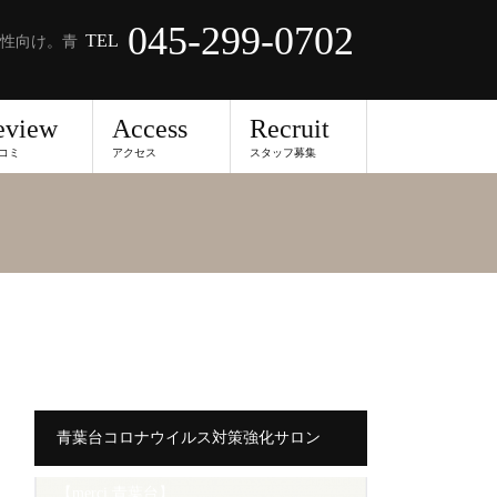
045-299-0702
TEL
性向け。青
eview
Access
Recruit
コミ
アクセス
スタッフ募集
青葉台コロナウイルス対策強化サロン
【merci 青葉台】