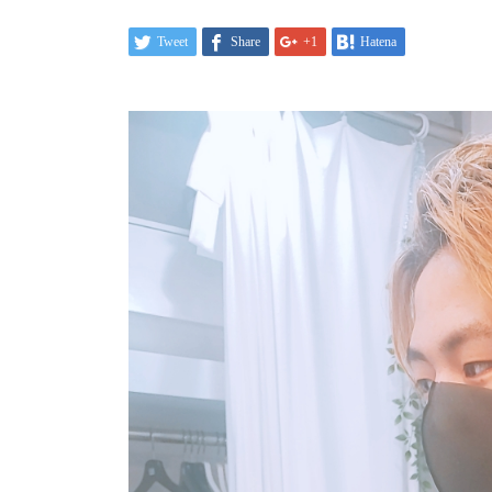
Tweet
Share
+1
Hatena