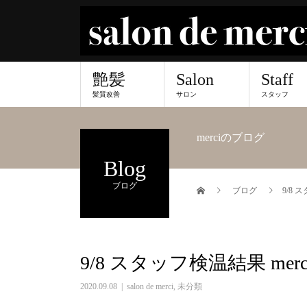
艶髪
Salon
Staff
髪質改善
サロン
スタッフ
merciのブログ
Blog
ブログ
ブログ
9/8 
9/8 スタッフ検温結果 mer
2020.09.08
salon de merci
,
未分類