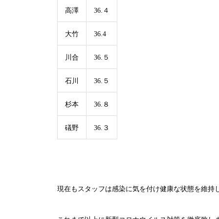
高澤
36.４
大竹
36.4
川合
36.５
石川
36.５
杉本
36.８
礒野
36.３
現在もスタッフは感染に気を付け健康な状態を維持