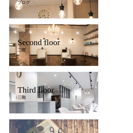
ブログ
Second floor
二階
Third floor
三階