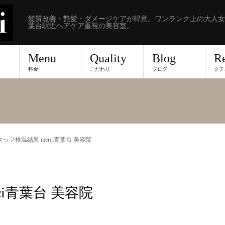
髪質改善・艶髪・ダメージケアが得意。ワンランク上の大人女
葉台駅近ヘアケア重視の美容室。
Menu
Quality
Blog
R
料金
こだわり
ブログ
クチ
スタッフ検温結果 merci青葉台 美容院
ci青葉台 美容院