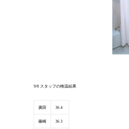
9/8
スタッフの検温結果
廣田
36.4
篠崎
36.3