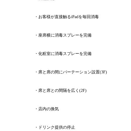
・お客様が直接触る
iPad
を毎回消毒
・座席横に消毒スプレーを完備
・化粧室に消毒スプレーを完備
・席と席の間にパーテーション設置
(3F)
・席と席との間隔を広く
(2F)
・店内の換気
・ドリンク提供の停止