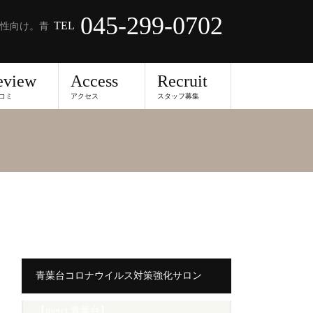
045-299-0702
TEL
性向け。青
eview
Access
Recruit
コミ
アクセス
スタッフ募集
青葉台コロナウイルス対策強化サロン
【merci 青葉台】