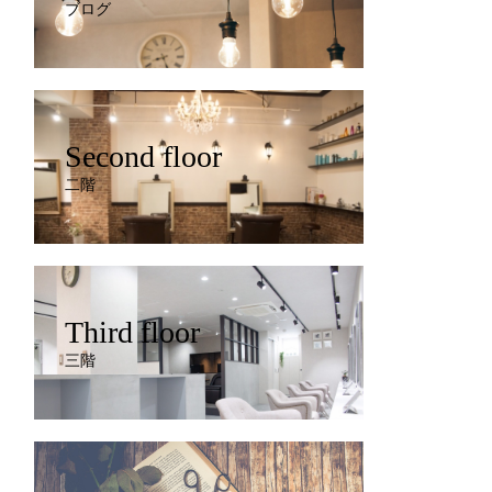
ブログ
Second floor
二階
Third floor
三階