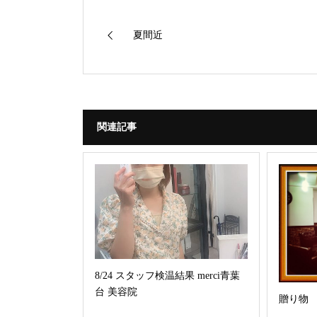
夏間近
関連記事
8/24 スタッフ検温結果 merci青葉
台 美容院
贈り物