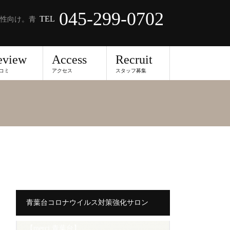
045-299-0702
TEL
性向け。青
eview
Access
Recruit
コミ
アクセス
スタッフ募集
青葉台コロナウイルス対策強化サロン
【merci 青葉台】