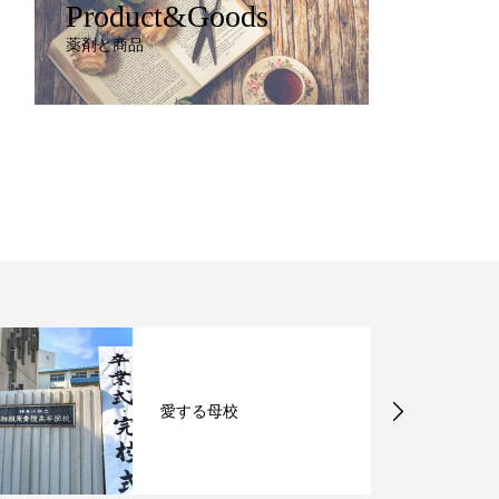
Product&Goods
薬剤と商品
愛する母校