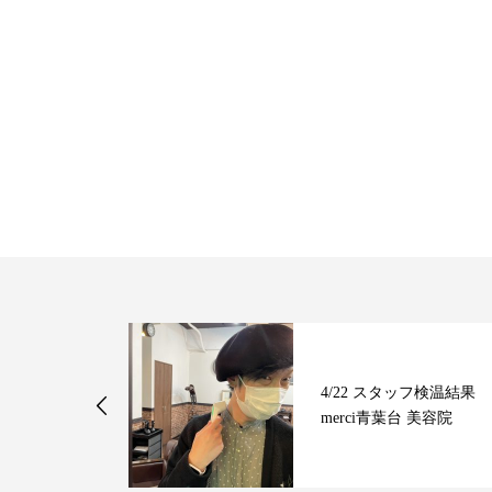
ッフ検温結果
4/22 スタッフ検温結果
 美容院
merci青葉台 美容院