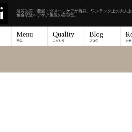
髪質改善・艶髪・ダメージケアが得意。ワンランク上の大人女
葉台駅近ヘアケア重視の美容室。
Menu
Quality
Blog
R
料金
こだわり
ブログ
クチ