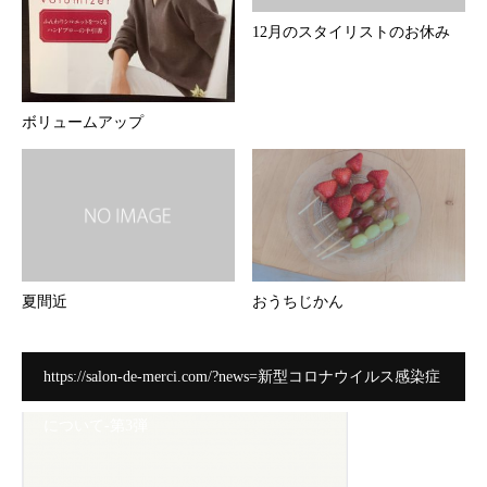
12月のスタイリストのお休み
ボリュームアップ
夏間近
おうちじかん
https://salon-de-merci.com/?news=新型コロナウイルス感染症
について-第3弾