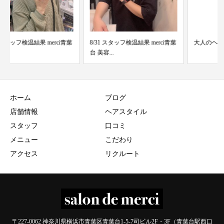
8/31 スタッフ検温結果 merci青葉
大人のヘアスタイル
台 美容...
ホーム
ブログ
店舗情報
ヘアスタイル
スタッフ
口コミ
メニュー
こだわり
アクセス
リクルート
〒227-0062 神奈川県横浜市青葉区青葉台1-5-7司ビル2F・3F（青葉台駅西口