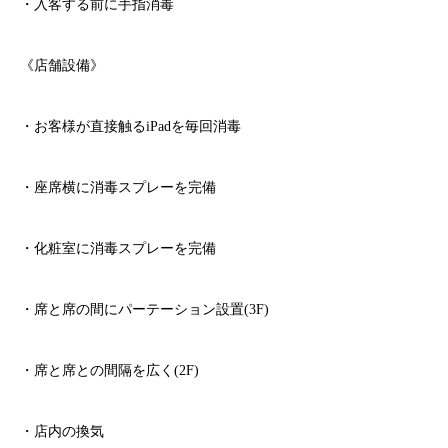
・入客する前に手指消毒
《店舗設備》
・お客様が直接触る
iPad
を毎回消毒
・座席横に消毒スプレーを完備
・化粧室に消毒スプレーを完備
・席と席の間にパーテーション設置
(3F)
・席と席との間隔を広く
(2F)
・店内の換気