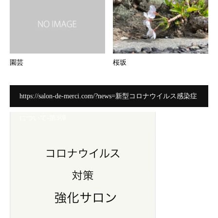
園芸
桜坂
https://salon-de-merci.com/?news=新型コロナウイルス感染症
について-第3弾