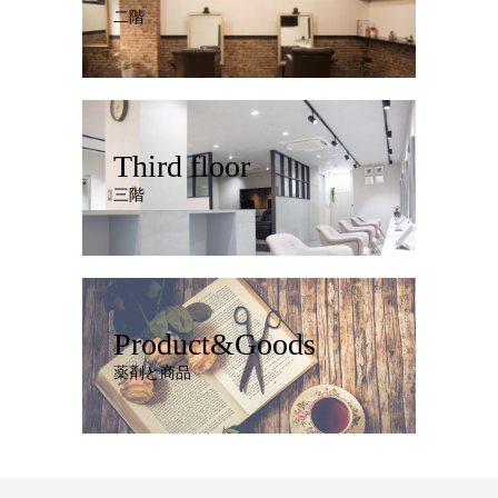
二階
Third floor
三階
Product&Goods
薬剤と商品