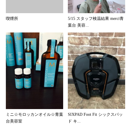
喫煙所
5/15 スタッフ検温結果 merci青
葉台 美容...
ミニ☆モロッカンオイル☆青葉
SIXPAD Foot Fit シックスパッ
台美容室
ド キ...