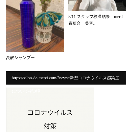
8/11 スタッフ検温結果 merci
青葉台 美容...
炭酸シャンプー
https://salon-de-merci.com/?news=新型コロナウイルス感染症
について-第3弾