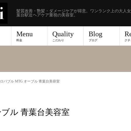
髪質改善・艶髪・ダメージケアが得意。ワンランク上の大人女
葉台駅近ヘアケア重視の美容室。
Menu
Quality
Blog
R
料金
こだわり
ブログ
クチ
ロバブル MTG オーブル 青葉台美容室
ーブル 青葉台美容室