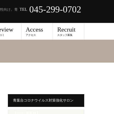
045-299-0702
TEL
性向け。青
eview
Access
Recruit
コミ
アクセス
スタッフ募集
青葉台コロナウイルス対策強化サロン
【merci 青葉台】