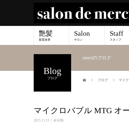
艶髪
Salon
Staff
髪質改善
サロン
スタッフ
merciのブログ
Blog
ブログ
ブログ
マイク
マイクロバブル MTG オ
2015.11.13
未分類