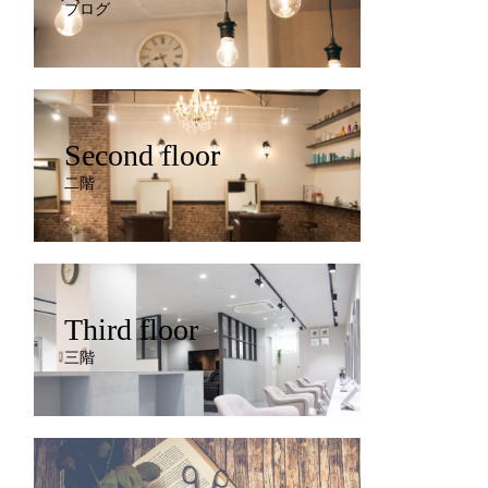
ブログ
Second floor
二階
Third floor
三階