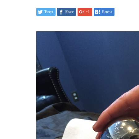
Tweet
Share
+1
Hatena