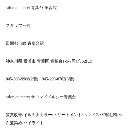
salon de merci
青葉台
美容院
スタッフ一同
田園都市線
青葉台駅
神奈川県
横浜市
青葉区
青葉台
1-5-7
司ビル
2F,3F
045-508-9968(2
階
)
045-299-0702(3
階
)
salon de merci
サロンドメルシー青葉台
髪質改善
/
イルミナカラー
/
トリートメント
/
ヘッドスパ
/
縮毛矯正
/
白髪染め
/
ハイライト