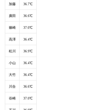
加藤
36.7℃
廣田
36.6℃
篠崎
37.0℃
高澤
36.4℃
松川
36.9℃
小山
36.4℃
大竹
36.4℃
川合
36.6℃
谷崎
37.0℃