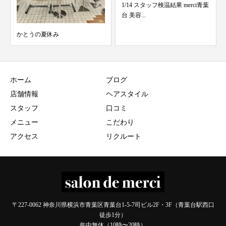
1/14 スタッフ検温結果 merci青葉
1/31 スタッフ検温結果 merci青葉
台 美容...
台 美容...
ホーム
ブログ
店舗情報
ヘアスタイル
スタッフ
口コミ
メニュー
こだわり
アクセス
リクルート
〒227-0062 神奈川県横浜市青葉区青葉台1-5-7司ビル2F・3F（青葉台駅西口
徒歩1分）
年中無休（10時〜20時）