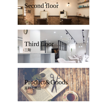
Second floor
二階
Third floor
三階
Product&Goods
薬剤と商品