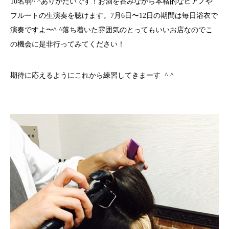
10名弱^ ^ありがたいです！お酒を呑みながら本格的なピアノや
フルートの生演奏を聴けます。7月6日〜12日の期間は毎日浴衣で
演奏ですよ〜^ ^落ち着いた雰囲気のとってもいいお店なのでこ
の機会に是非行ってみてください！
期待に応えるようにこれから練習してきまーす ^ ^