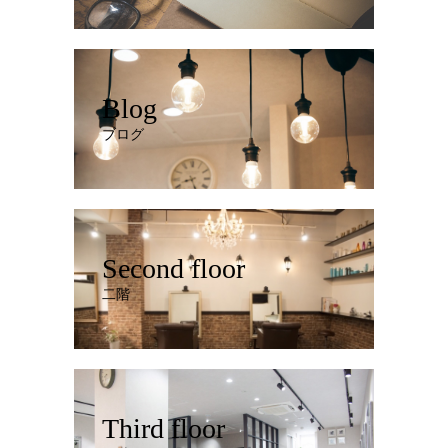
Blog
ブログ
Second floor
二階
Third floor