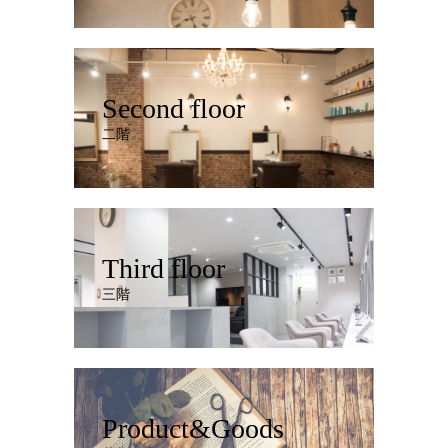
Second floor
二階
Third floor
三階
Product&Goods