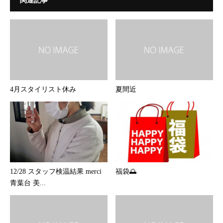
関連記事
4月スタイリスト休み
夏間近
12/28 スタッフ検温結果 merci
福袋🌅
青葉台 美...