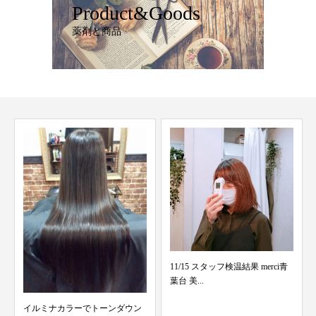
Product&Goods
薬剤と商品
11/15 スタッフ検温結果 merci青
葉台 美...
イルミナカラーセミナー