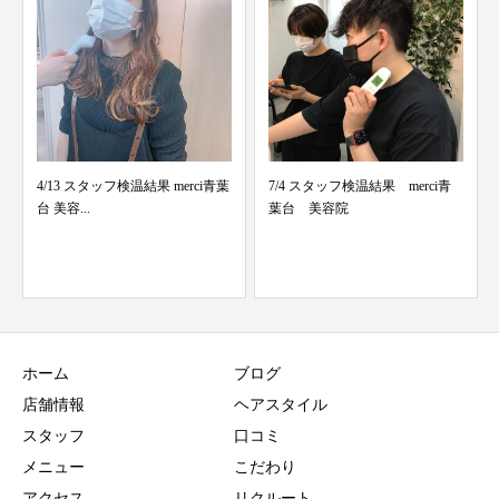
7/4 スタッフ検温結果 merci青
6/12 スタッフ検温結果 merci青葉
葉台 美容院
台 美容...
ホーム
ブログ
店舗情報
ヘアスタイル
スタッフ
口コミ
メニュー
こだわり
アクセス
リクルート