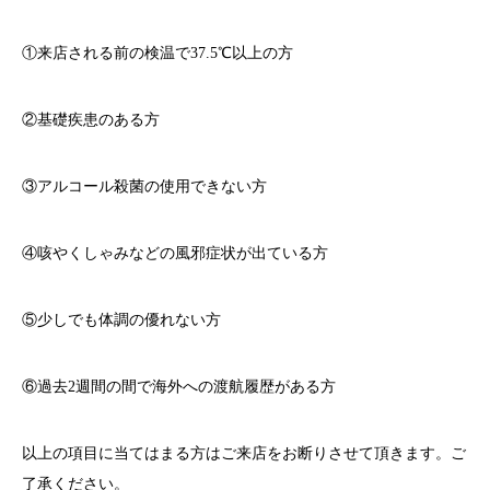
①来店される前の検温で
37.5℃
以上の方
②基礎疾患のある方
③アルコール殺菌の使用できない方
④咳やくしゃみなどの風邪症状が出ている方
⑤少しでも体調の優れない方
⑥過去
2
週間の間で海外への渡航履歴がある方
以上の項目に当てはまる方はご来店をお断りさせて頂きます。ご
了承ください。