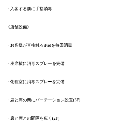
・入客する前に手指消毒
《店舗設備》
・お客様が直接触る
iPad
を毎回消毒
・座席横に消毒スプレーを完備
・化粧室に消毒スプレーを完備
・席と席の間にパーテーション設置
(3F)
・席と席との間隔を広く
(2F)