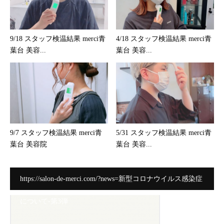
9/18 スタッフ検温結果 merci青
4/18 スタッフ検温結果 merci青
葉台 美容...
葉台 美容...
9/7 スタッフ検温結果 merci青
5/31 スタッフ検温結果 merci青
葉台 美容院
葉台 美容...
https://salon-de-merci.com/?news=新型コロナウイルス感染症
について-第3弾