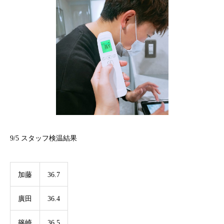
9/5 スタッフ検温結果
加藤
36.7
廣田
36.4
篠崎
36.5