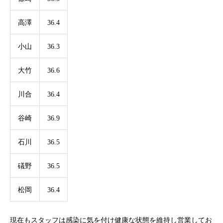
高澤
36.4
小山
36.3
大竹
36.6
川合
36.4
谷崎
36.9
石川
36.5
礒野
36.5
松岡
36.4
現在もスタッフは感染に気を付け健康な状態を維持し営業してお