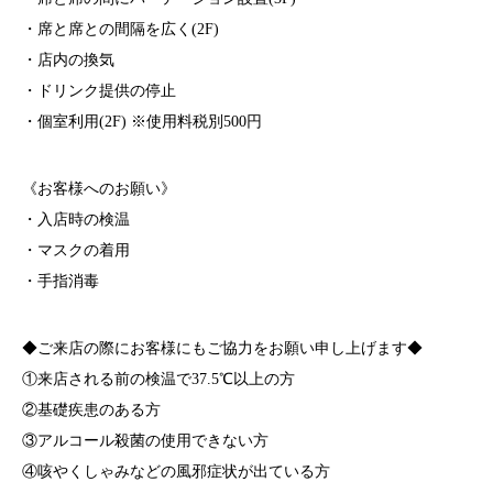
・席と席との間隔を広く(2F)
・店内の換気
・ドリンク提供の停止
・個室利用(2F) ※使用料税別500円
《お客様へのお願い》
・入店時の検温
・マスクの着用
・手指消毒
◆ご来店の際にお客様にもご協力をお願い申し上げます◆
①来店される前の検温で37.5℃以上の方
②基礎疾患のある方
③アルコール殺菌の使用できない方
④咳やくしゃみなどの風邪症状が出ている方