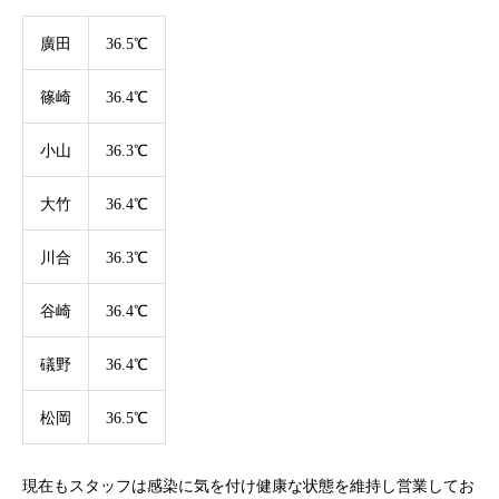
廣田
36.5℃
篠崎
36.4℃
小山
36.3℃
大竹
36.4℃
川合
36.3℃
谷崎
36.4℃
礒野
36.4℃
松岡
36.5℃
現在もスタッフは感染に気を付け健康な状態を維持し営業してお