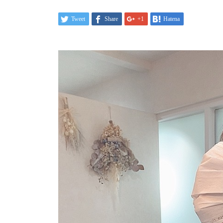
Tweet
Share
+1
Hatena