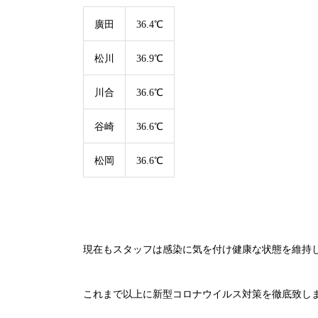
廣田
36.4℃
松川
36.9℃
川合
36.6℃
谷崎
36.6℃
松岡
36.6℃
現在もスタッフは感染に気を付け健康な状態を維持
これまで以上に新型コロナウイルス対策を徹底致し