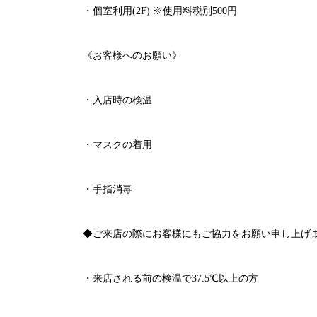
・個室利用
(2F)
※
使用料税別
500
円
《お客様へのお願い》
・入店時の検温
・マスクの着用
・手指消毒
◆ご来店の際にお客様にもご協力をお願い申し上げ
・来店される前の検温で
37.5℃
以上の方