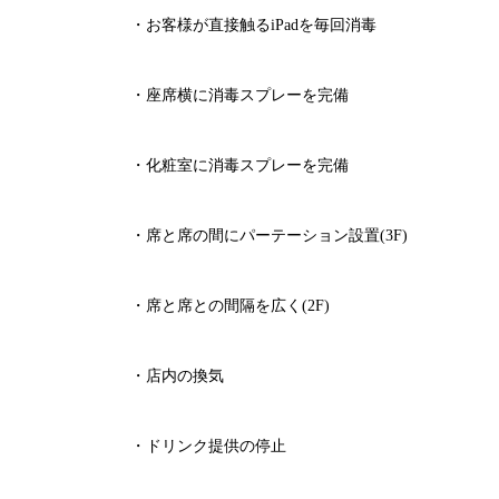
・お客様が直接触る
iPad
を毎回消毒
・座席横に消毒スプレーを完備
・化粧室に消毒スプレーを完備
・席と席の間にパーテーション設置
(3F)
・席と席との間隔を広く
(2F)
・店内の換気
・ドリンク提供の停止