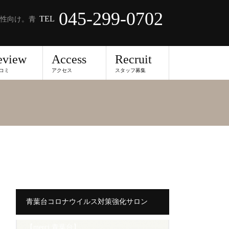
045-299-0702
TEL
性向け。青
eview
Access
Recruit
コミ
アクセス
スタッフ募集
青葉台コロナウイルス対策強化サロン
【merci 青葉台】