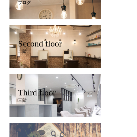
ブログ
Second floor
二階
Third floor
三階