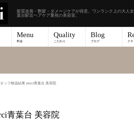
髪質改善・艶髪・ダメージケアが得意。ワンランク上の大人女
葉台駅近ヘアケア重視の美容室。
Menu
Quality
Blog
R
料金
こだわり
ブログ
クチ
 スタッフ検温結果 merci青葉台 美容院
rci青葉台 美容院