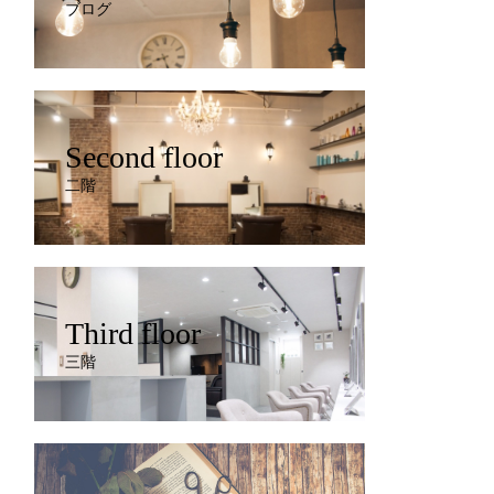
ブログ
Second floor
二階
Third floor
三階