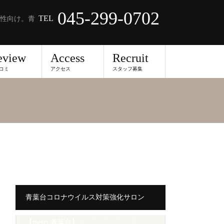
045-299-0702
TEL
性向け。青
eview
Access
Recruit
コミ
アクセス
スタッフ募集
青葉台コロナウイルス対策強化サロン
【merci 青葉台】