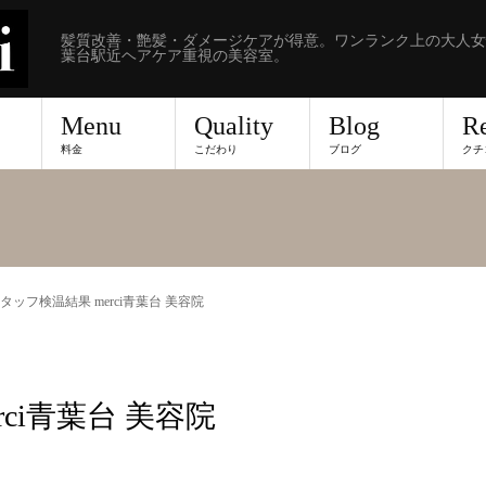
髪質改善・艶髪・ダメージケアが得意。ワンランク上の大人女
葉台駅近ヘアケア重視の美容室。
Menu
Quality
Blog
R
料金
こだわり
ブログ
クチ
 スタッフ検温結果 merci青葉台 美容院
rci青葉台 美容院