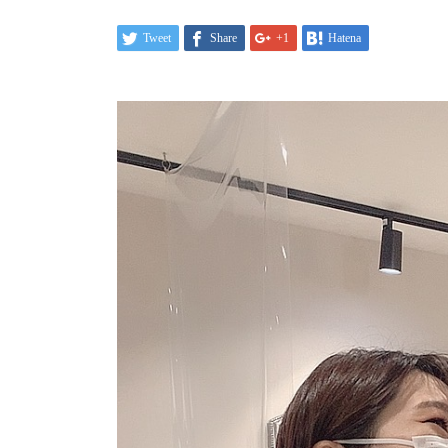
Tweet
Share
+1
Hatena