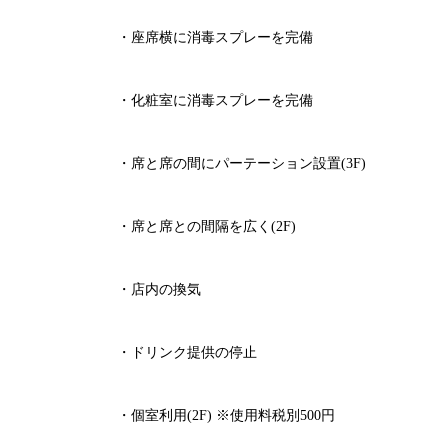
・座席横に消毒スプレーを完備
・化粧室に消毒スプレーを完備
・席と席の間にパーテーション設置
(3F)
・席と席との間隔を広く
(2F)
・店内の換気
・ドリンク提供の停止
・個室利用
(2F)
※
使用料税別
500
円