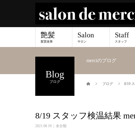
艶髪
Salon
Staff
髪質改善
サロン
スタッフ
merciのブログ
Blog
ブログ
ブログ
8/19
8/19 スタッフ検温結果 me
2021.08.19
未分類