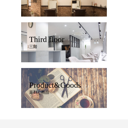
二階
Third floor
三階
Product&Goods
薬剤と商品