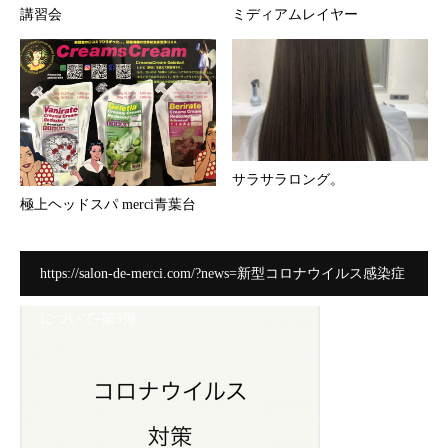
講習会
ミディアムレイヤー
サラサラロング。
極上ヘッドスパ merci青葉台
https://salon-de-merci.com/?news=新型コロナウイルス感染症
について-第3弾