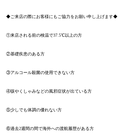
◆ご来店の際にお客様にもご協力をお願い申し上げます◆
①来店される前の検温で
37.5℃
以上の方
②基礎疾患のある方
③アルコール殺菌の使用できない方
④咳やくしゃみなどの風邪症状が出ている方
⑤少しでも体調の優れない方
⑥過去
2
週間の間で海外への渡航履歴がある方