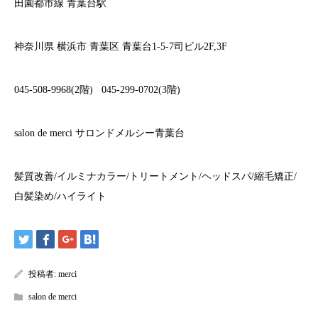
田園都市線
青葉台駅
神奈川県
横浜市
青葉区
青葉台
1-5-7
司ビル
2F,3F
045-508-9968(2
階
)
045-299-0702(3
階
)
salon de merci
サロンドメルシー青葉台
髪質改善
/
イルミナカラー
/
トリートメント
/
ヘッドスパ
/
縮毛矯正
/
白髪染め
/
ハイライト
投稿者:
merci
salon de merci