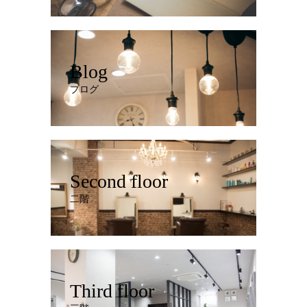
Blog
ブログ
Second floor
二階
Third floor