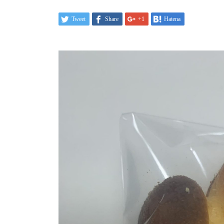
Tweet
Share
+1
Hatena