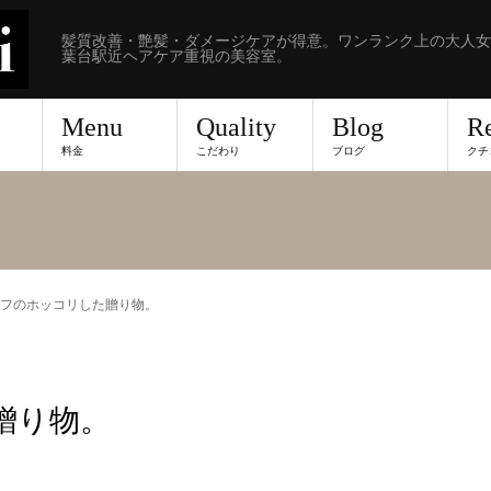
髪質改善・艶髪・ダメージケアが得意。ワンランク上の大人女
葉台駅近ヘアケア重視の美容室。
Menu
Quality
Blog
R
料金
こだわり
ブログ
クチ
フのホッコリした贈り物。
贈り物。