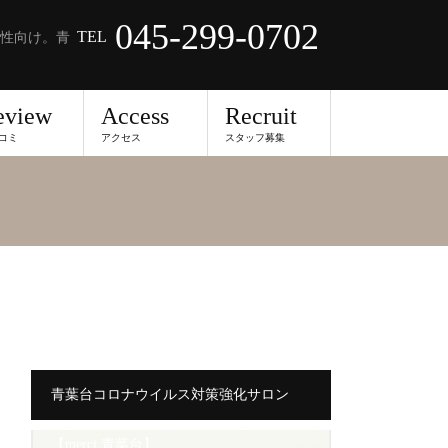
045-299-0702
TEL
性向け。青
eview
Access
Recruit
コミ
アクセス
スタッフ募集
青葉台コロナウイルス対策強化サロン
【merci 青葉台】