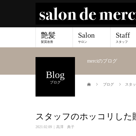
艶髪
Salon
Staff
髪質改善
サロン
スタッフ
merciのブログ
Blog
ブログ
ブログ
スタッ
スタッフのホッコリした
2021.02.09
高澤 典子