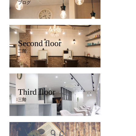
ブログ
Second floor
二階
Third floor
三階