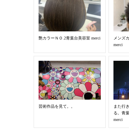
艶カラーＮＯ.2青葉台美容室 merci
メンズ
merci
芸術作品を見て。。
また行
る。青葉台
merci