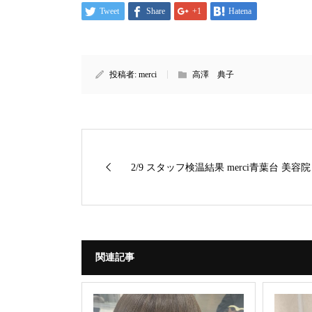
Tweet
Share
+1
Hatena
投稿者:
merci
高澤 典子
2/9 スタッフ検温結果 merci青葉台 美容院
関連記事