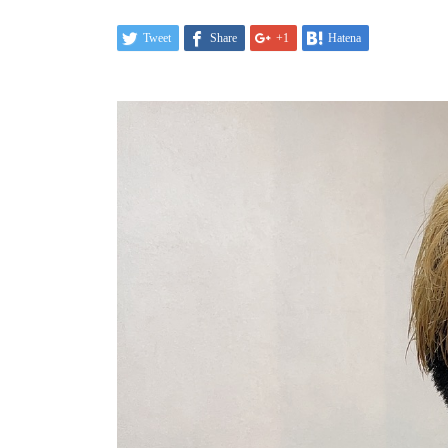
Tweet
Share
+1
Hatena