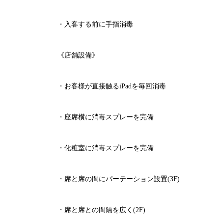
・入客する前に手指消毒
《店舗設備》
・お客様が直接触る
iPad
を毎回消毒
・座席横に消毒スプレーを完備
・化粧室に消毒スプレーを完備
・席と席の間にパーテーション設置
(3F)
・席と席との間隔を広く
(2F)