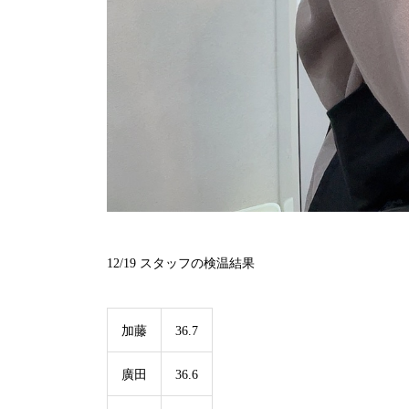
12/19 スタッフの検温結果
加藤
36.7
廣田
36.6