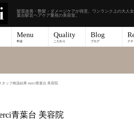
髪質改善・艶髪・ダメージケアが得意。ワンランク上の大人女
葉台駅近ヘアケア重視の美容室。
Menu
Quality
Blog
R
料金
こだわり
ブログ
クチ
9 スタッフ検温結果 merci青葉台 美容院
erci青葉台 美容院