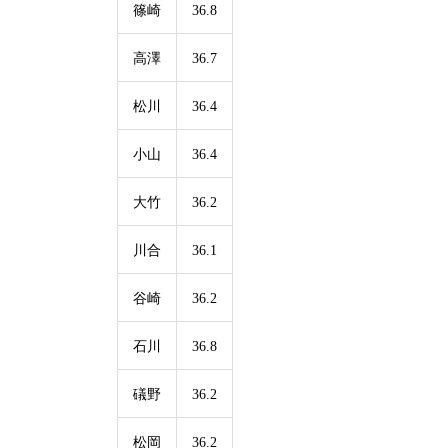
篠崎
36.8
高澤
36.7
松川
36.4
小山
36.4
大竹
36.2
川合
36.1
谷崎
36.2
石川
36.8
礒野
36.2
松岡
36.2