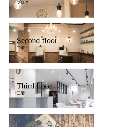
ブログ
Second floor
二階
Third floor
三階