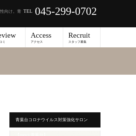
045-299-0702
TEL
性向け。青
eview
Access
Recruit
コミ
アクセス
スタッフ募集
青葉台コロナウイルス対策強化サロン
【merci 青葉台】