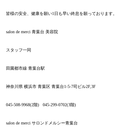
皆様の安全、健康を願い
1
日も早い終息を願っております。
salon de merci
青葉台
美容院
スタッフ一同
田園都市線
青葉台駅
神奈川県
横浜市
青葉区
青葉台
1-5-7
司ビル
2F,3F
045-508-9968(2
階
)
045-299-0702(3
階
)
salon de merci
サロンドメルシー青葉台