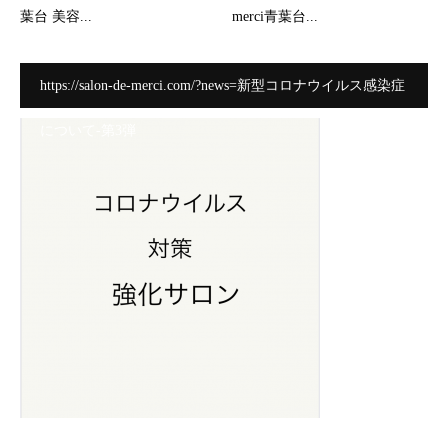
葉台 美容...
merci青葉台...
https://salon-de-merci.com/?news=新型コロナウイルス感染症
について-第3弾