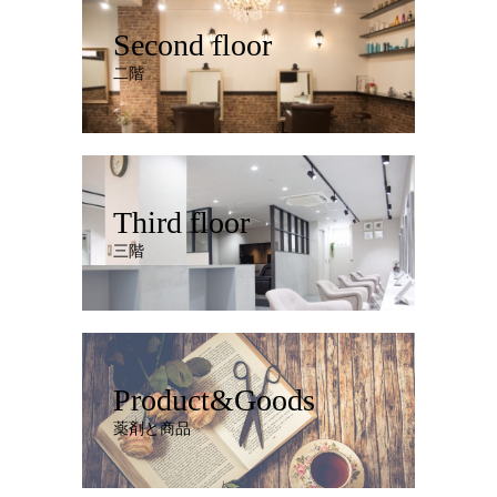
Second floor
二階
Third floor
三階
Product&Goods
薬剤と商品