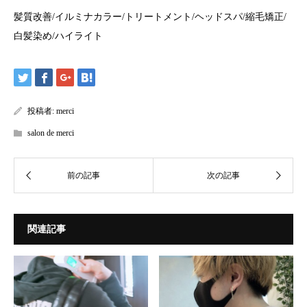
髪質改善
/
イルミナカラー
/
トリートメント
/
ヘッドスパ
/
縮毛矯正
/
白髪染め
/
ハイライト
投稿者:
merci
salon de merci
関連記事