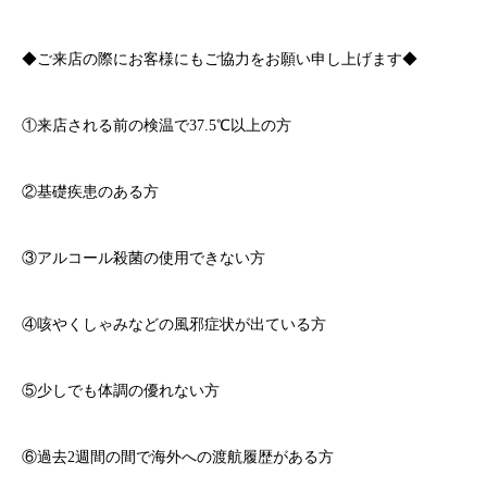
◆ご来店の際にお客様にもご協力をお願い申し上げます◆
①来店される前の検温で
37.5℃
以上の方
②基礎疾患のある方
③アルコール殺菌の使用できない方
④咳やくしゃみなどの風邪症状が出ている方
⑤少しでも体調の優れない方
⑥過去
2
週間の間で海外への渡航履歴がある方