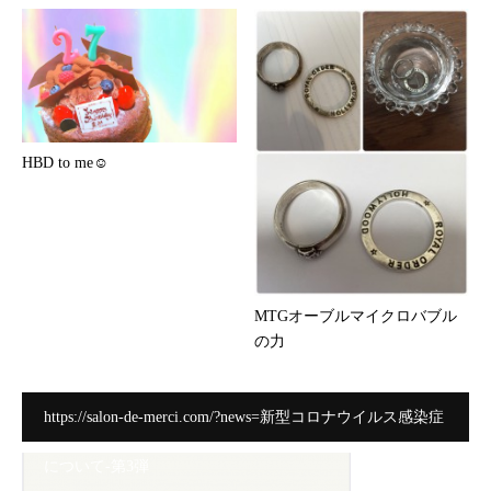
HBD to me☺︎
MTGオーブルマイクロバブル
の力
https://salon-de-merci.com/?news=新型コロナウイルス感染症
について-第3弾