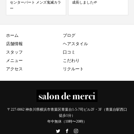
成長しました🌱
メンズウルフ レッドカラー 青葉
台美容室 merc...
ホーム
ブログ
店舗情報
ヘアスタイル
スタッフ
口コミ
メニュー
こだわり
アクセス
リクルート
〒227-0062 神奈川県横浜市青葉区青葉台1-5-7司ビル2F・3F（青葉台駅西口
徒歩1分）
年中無休（10時〜20時）