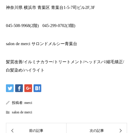
神奈川県
横浜市
青葉区
青葉台
1-5-7
司ビル
2F,3F
045-508-9968(2
階
)
045-299-0702(3
階
)
salon de merci
サロンドメルシー青葉台
髪質改善
/
イルミナカラー
/
トリートメント
/
ヘッドスパ
/
縮毛矯正
/
白髪染め
/
ハイライト
投稿者:
merci
salon de merci