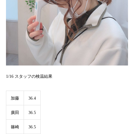
1/16
スタッフの検温結果
加藤
36.4
廣田
36.5
篠崎
36.5