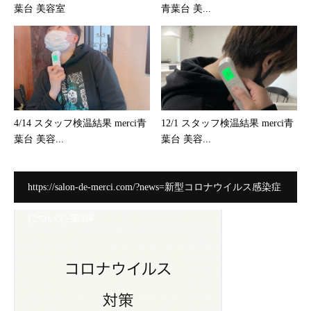
葉台 美容室
青葉台 美...
4/14 スタッフ検温結果 merci青
12/1 スタッフ検温結果 merci青
葉台 美容...
葉台 美容...
https://salon-de-merci.com/?news=新型コロナウイルス感染症
について-第3弾