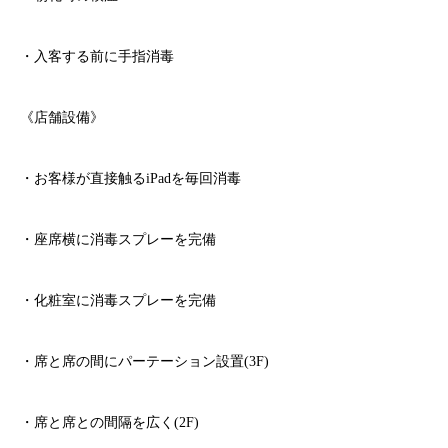
・入客する前に手指消毒
《店舗設備》
・お客様が直接触る
iPad
を毎回消毒
・座席横に消毒スプレーを完備
・化粧室に消毒スプレーを完備
・席と席の間にパーテーション設置
(3F)
・席と席との間隔を広く
(2F)