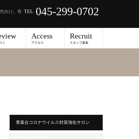
045-299-0702
TEL
性向け。青
eview
Access
Recruit
コミ
アクセス
スタッフ募集
青葉台コロナウイルス対策強化サロン
【merci 青葉台】