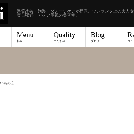
髪質改善・艶髪・ダメージケアが得意。ワンランク上の大人女
葉台駅近ヘアケア重視の美容室。
Menu
Quality
Blog
R
料金
こだわり
ブログ
クチ
いもの②