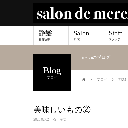
艶髪
Salon
Staff
髪質改善
サロン
スタッフ
merciのブログ
Blog
ブログ
ブログ
美味し
美味しいもの②
2020.02.02
石川萌美