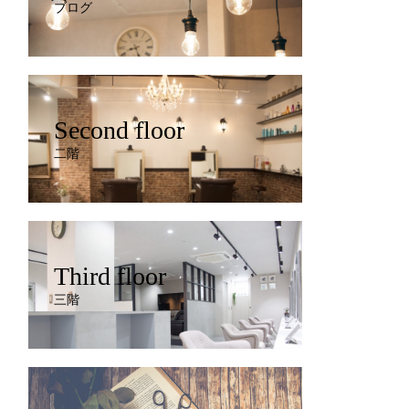
ブログ
Second floor
二階
Third floor
三階