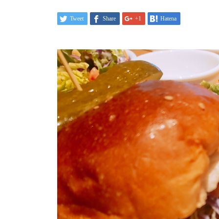
Tweet
Share
+1
Hatena