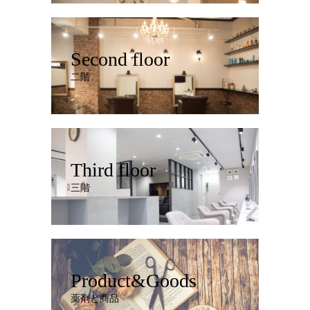
Second floor
二階
Third floor
三階
Product&Goods
薬剤と商品