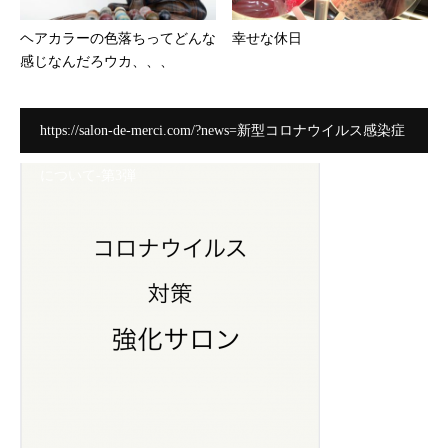
ヘアカラーの色落ちってどんな
幸せな休日
感じなんだろウカ、、、
https://salon-de-merci.com/?news=新型コロナウイルス感染症
について-第3弾