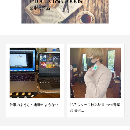
Product&Goods
薬剤と商品
12/7 スタッフ検温結果 merci青葉
ニュアンスパーマ🌸🌸
台 美容...