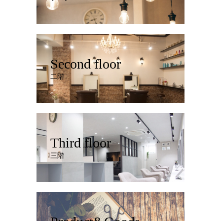
Second floor
二階
Third floor
三階