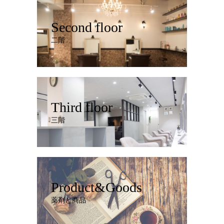
Second floor
二階
Third floor
三階
Product&Goods
薬剤と商品