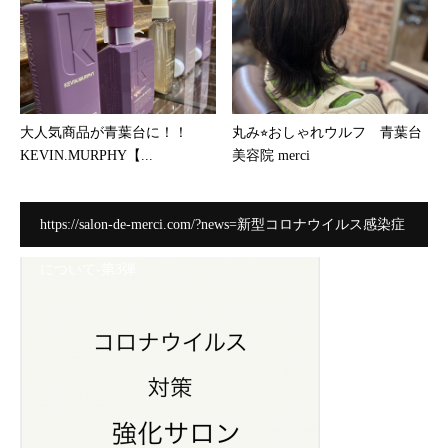
大人気商品が青葉台に！！
丸み⭐︎おしゃれウルフ 青葉台
KEVIN.MURPHY【...
美容院 merci
https://salon-de-merci.com/?news=新型コロナウイルス感染症
について-第3弾