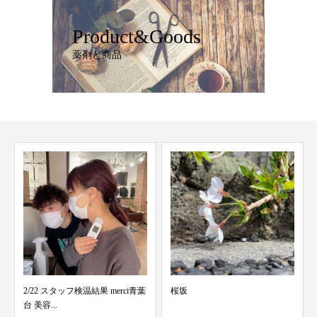
Product&Goods
薬剤と商品
青葉
桜坂
10月22日 口コミ投稿merci青葉台
美容室