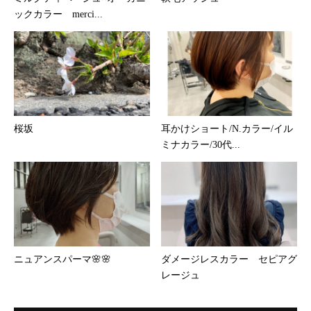
ックカラー merci...
桜坂
耳かけショート/N.カラー/イル
ミナカラー/30代...
ニュアンスパーマ🌸🌸
ダメージレスカラー セピアグ
レージュ