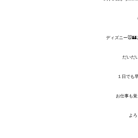
ディズニー🐭🏰
だいだ
１日でも早
お仕事も覚
よろ