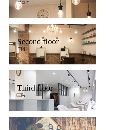
ブログ
Second floor
二階
Third floor
三階