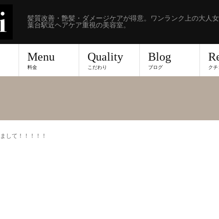
髪質改善・艶髪・ダメージケアが得意。ワンランク上の大人女
葉台駅近ヘアケア重視の美容室。
Menu
Quality
Blog
R
料金
こだわり
ブログ
クチ
まして！！！！！