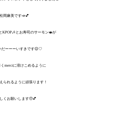
松岡麻美です📣💕
とKPOP🎶とお寿司のサーモン🍣が
いだーーーいすきです😌♡
くmerciに溶けこめるように
えられるように頑張ります！
しくお願いします🥺💕