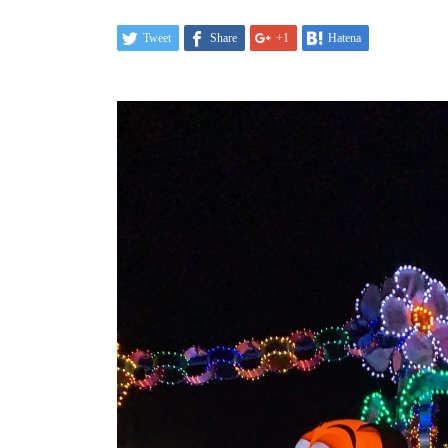
Tweet
Share
+1
Hatena