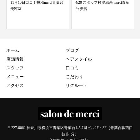
4/20 スタッフ検温結果 merci青葉
7/13 スタッフ検温結果 merci青
台 美容...
葉台 美容...
ホーム
ブログ
店舗情報
ヘアスタイル
スタッフ
口コミ
メニュー
こだわり
アクセス
リクルート
〒227-0062 神奈川県横浜市青葉区青葉台1-5-7司ビル2F・3F（青葉台駅西口
徒歩1分）