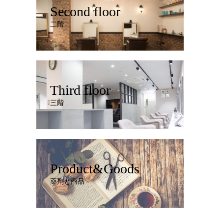
Second floor
二階
Third floor
三階
Product&Goods
薬剤と商品