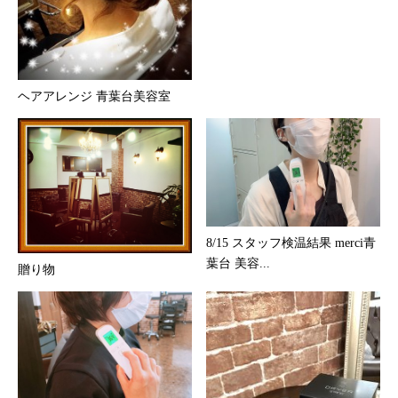
ヘアアレンジ 青葉台美容室
8/15 スタッフ検温結果 merci青
葉台 美容...
贈り物