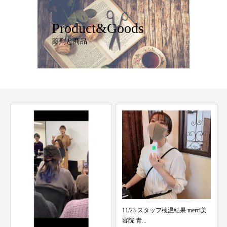
Product&Goods
薬剤と商品
11/23 スタッフ検温結果 merci美
8/7 スタッフ検温結果
容院 青...