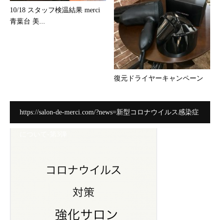
10/18 スタッフ検温結果 merci
青葉台 美...
復元ドライヤーキャンペーン
https://salon-de-merci.com/?news=新型コロナウイルス感染症
について-第3弾