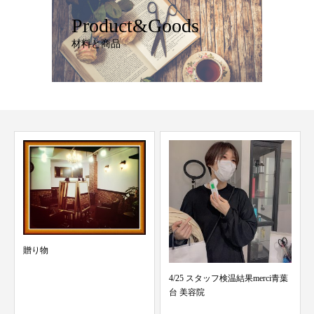
Product&Goods
材料と商品
贈り物
4/25 スタッフ検温結果merci青葉
台 美容院