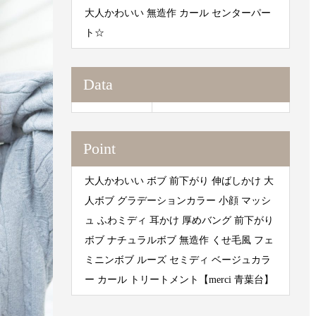
大人かわいい 無造作 カール センターパー
ト☆
Data
Point
大人かわいい ボブ 前下がり 伸ばしかけ 大
人ボブ グラデーションカラー 小顔 マッシ
ュ ふわミディ 耳かけ 厚めバング 前下がり
ボブ ナチュラルボブ 無造作 くせ毛風 フェ
ミニンボブ ルーズ セミディ ベージュカラ
ー カール トリートメント【merci 青葉台】