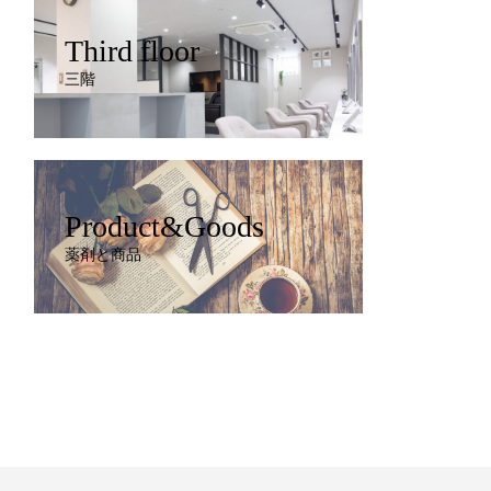
Third floor
三階
Product&Goods
薬剤と商品