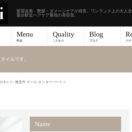
髪質改善・艶髪・ダメージケアが得意。ワンランク上の大人女
葉台駅近ヘアケア重視の美容室。
Menu
Quality
Blog
R
料金
こだわり
ブログ
クチ
アスタイルです。
かわいい 無造作 カール センターパート☆
Name