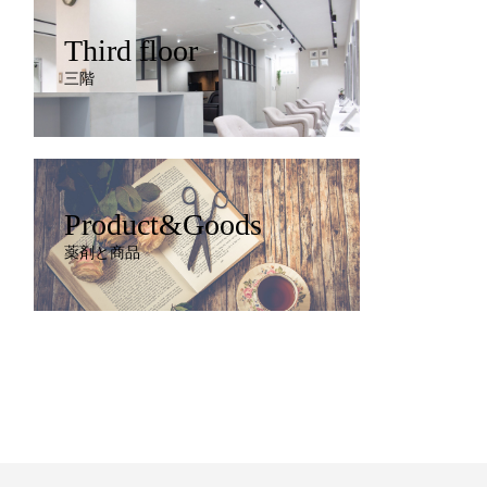
Third floor
三階
Product&Goods
薬剤と商品