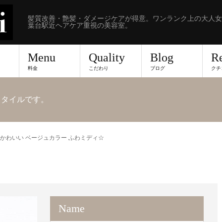
髪質改善・艶髪・ダメージケアが得意。ワンランク上の大人女
葉台駅近ヘアケア重視の美容室。
Menu
Quality
Blog
R
料金
こだわり
ブログ
クチ
アスタイルです。
かわいい ベージュカラー ふわミディ☆
Name