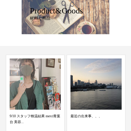
Product&Goods
材料と商品
9/10 スタッフ検温結果 merci青葉
最近の出来事、、、
台 美容...