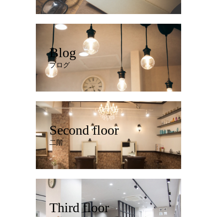
Blog
ブログ
Second floor
二階
Third floor