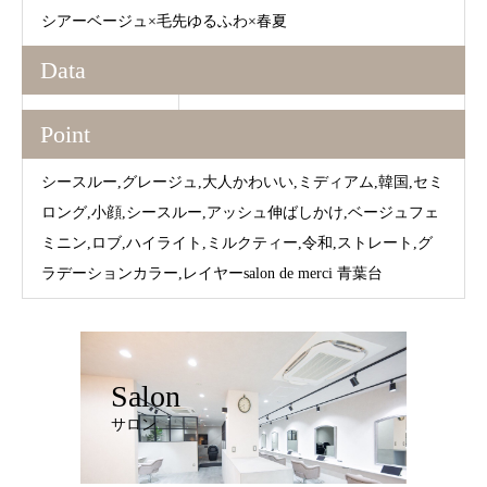
シアーベージュ×毛先ゆるふわ×春夏
Data
Point
シースルー,グレージュ,大人かわいい,ミディアム,韓国,セミ
ロング,小顔,シースルー,アッシュ伸ばしかけ,ベージュフェ
ミニン,ロブ,ハイライト,ミルクティー,令和,ストレート,グ
ラデーションカラー,レイヤーsalon de merci 青葉台
Salon
サロン