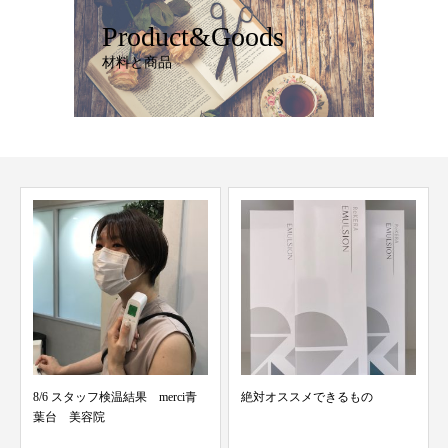
Product&Goods
材料と商品
8/6 スタッフ検温結果 merci青
絶対オススメできるもの
葉台 美容院