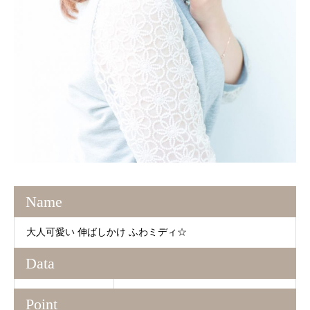
Name
大人可愛い 伸ばしかけ ふわミディ☆
Data
Point