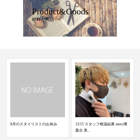
Product&Goods
材料と商品
8月のスタイリストのお休み
12/15 スタッフ検温結果 merci青
葉台 美...