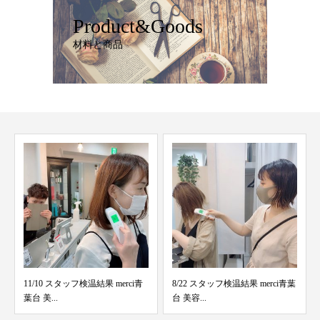
Product&Goods
材料と商品
11/10 スタッフ検温結果 merci青
8/22 スタッフ検温結果 merci青葉
葉台 美...
台 美容...