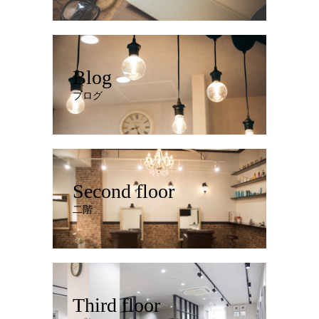
Blog
ブログ
Second floor
二階
Third floor