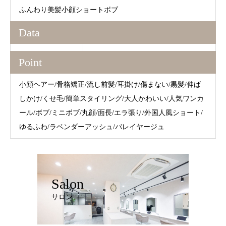
ふんわり美髪小顔ショートボブ
Data
Point
小顔ヘアー/骨格矯正/流し前髪/耳掛け/傷まない/黒髪/伸ば
しかけ/くせ毛/簡単スタイリング/大人かわいい/人気ワンカ
ール/ボブ/ミニボブ/丸顔/面長/エラ張り/外国人風ショート/
ゆるふわ/ラベンダーアッシュ/バレイヤージュ
Salon
サロン