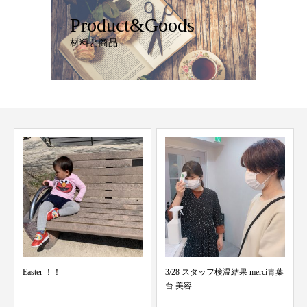
Product&Goods
材料と商品
Easter ！！
3/28 スタッフ検温結果 merci青葉
台 美容...